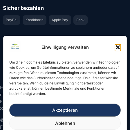
Sicher bezahlen
PayPal
Kreditkarte
Apple Pay
Bank
Vertrauen & Sicherheit
Einwilligung verwalten
Offiziell & rechtssicher
GKS-Anbindung gemäß § 34 FZV
Um dir ein optimales Erlebnis zu bieten, verwenden wir Technologien
Bestätigung per E-Mail
Support per WhatsApp
wie Cookies, um Geräteinformationen zu speichern und/oder darauf
zuzugreifen. Wenn du diesen Technologien zustimmst, können wir
Daten wie das Surfverhalten oder eindeutige IDs auf dieser Website
verarbeiten. Wenn du deine Einwilligung nicht erteilst oder
Hinweis: Die Online-Abmeldung ist nicht in allen Fällen
zurückziehst, können bestimmte Merkmale und Funktionen
beeinträchtigt werden.
möglich. Bitte prüfen Sie vor dem Start, ob
Fahrzeugschein und Kennzeichen onlinefähige
Sicherheitscodes besitzen.
Akzeptieren
© 2026 Online Auto Abmelden – Bundesweite
Ablehnen
Fahrzeugabmeldung