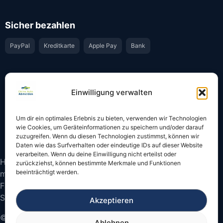
Sicher bezahlen
PayPal
Kreditkarte
Apple Pay
Bank
Vertrauen & Sicherheit
Einwilligung verwalten
Offiziell & rechtssicher
GKS-Anbindung gemäß § 34 FZV
Um dir ein optimales Erlebnis zu bieten, verwenden wir Technologien
Bestätigung per E-Mail
Support per WhatsApp
wie Cookies, um Geräteinformationen zu speichern und/oder darauf
zuzugreifen. Wenn du diesen Technologien zustimmst, können wir
Daten wie das Surfverhalten oder eindeutige IDs auf dieser Website
verarbeiten. Wenn du deine Einwilligung nicht erteilst oder
Hinweis: Die Online-Abmeldung ist nicht in allen Fällen
zurückziehst, können bestimmte Merkmale und Funktionen
beeinträchtigt werden.
möglich. Bitte prüfen Sie vor dem Start, ob
Fahrzeugschein und Kennzeichen onlinefähige
Sicherheitscodes besitzen.
Akzeptieren
© 2026 Online Auto Abmelden – Bundesweite
Ablehnen