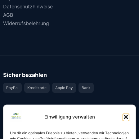
Datenschutzhinweise
AGB
Widerrufsbelehrung
Sicher bezahlen
PayPal
Kreditkarte
Apple Pay
Bank
Vertrauen & Sicherheit
Einwilligung verwalten
Offiziell & rechtssicher
GKS-Anbindung gemäß § 34 FZV
Um dir ein optimales Erlebnis zu bieten, verwenden wir Technologien
Bestätigung per E-Mail
Support per WhatsApp
wie Cookies, um Geräteinformationen zu speichern und/oder darauf