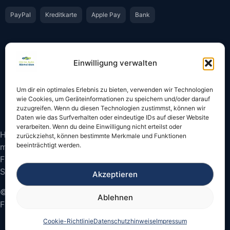
PayPal
Kreditkarte
Apple Pay
Bank
Vertrauen & Sicherheit
Einwilligung verwalten
Offiziell & rechtssicher
GKS-Anbindung gemäß § 34 FZV
Um dir ein optimales Erlebnis zu bieten, verwenden wir Technologien
Bestätigung per E-Mail
Support per WhatsApp
wie Cookies, um Geräteinformationen zu speichern und/oder darauf
zuzugreifen. Wenn du diesen Technologien zustimmst, können wir
Daten wie das Surfverhalten oder eindeutige IDs auf dieser Website
verarbeiten. Wenn du deine Einwilligung nicht erteilst oder
Hinweis: Die Online-Abmeldung ist nicht in allen Fällen
zurückziehst, können bestimmte Merkmale und Funktionen
beeinträchtigt werden.
möglich. Bitte prüfen Sie vor dem Start, ob
Fahrzeugschein und Kennzeichen onlinefähige
Sicherheitscodes besitzen.
Akzeptieren
© 2026 Online Auto Abmelden – Bundesweite
Ablehnen
Fahrzeugabmeldung
Cookie-Richtlinie
Datenschutzhinweise
Impressum