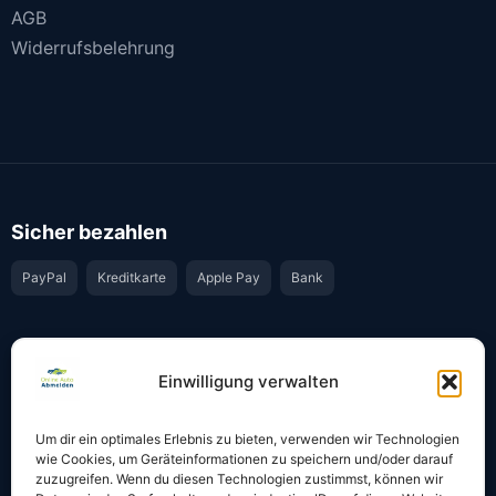
AGB
Widerrufsbelehrung
Sicher bezahlen
PayPal
Kreditkarte
Apple Pay
Bank
Vertrauen & Sicherheit
Einwilligung verwalten
Offiziell & rechtssicher
GKS-Anbindung gemäß § 34 FZV
Um dir ein optimales Erlebnis zu bieten, verwenden wir Technologien
Bestätigung per E-Mail
Support per WhatsApp
wie Cookies, um Geräteinformationen zu speichern und/oder darauf
zuzugreifen. Wenn du diesen Technologien zustimmst, können wir