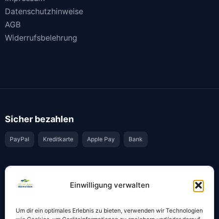
Datenschutzhinweise
AGB
Widerrufsbelehrung
Sicher bezahlen
PayPal
Kreditkarte
Apple Pay
Bank
Vertrauen & Sicherheit
Einwilligung verwalten
Offiziell & rechtssicher
GKS-Anbindung gemäß § 34 FZV
Um dir ein optimales Erlebnis zu bieten, verwenden wir Technologien
Bestätigung per E-Mail
Support per WhatsApp