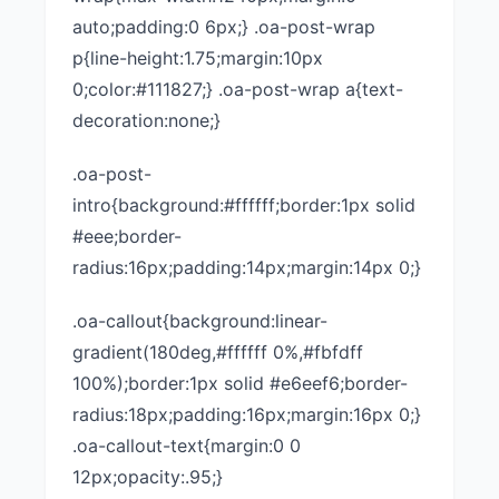
auto;padding:0 6px;} .oa-post-wrap
p{line-height:1.75;margin:10px
0;color:#111827;} .oa-post-wrap a{text-
decoration:none;}
.oa-post-
intro{background:#ffffff;border:1px solid
#eee;border-
radius:16px;padding:14px;margin:14px 0;}
.oa-callout{background:linear-
gradient(180deg,#ffffff 0%,#fbfdff
100%);border:1px solid #e6eef6;border-
radius:18px;padding:16px;margin:16px 0;}
.oa-callout-text{margin:0 0
12px;opacity:.95;}