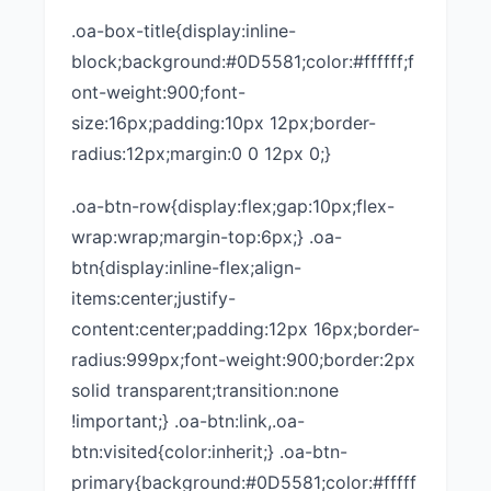
.oa-box-title{display:inline-
block;background:#0D5581;color:#ffffff;f
ont-weight:900;font-
size:16px;padding:10px 12px;border-
radius:12px;margin:0 0 12px 0;}
.oa-btn-row{display:flex;gap:10px;flex-
wrap:wrap;margin-top:6px;} .oa-
btn{display:inline-flex;align-
items:center;justify-
content:center;padding:12px 16px;border-
radius:999px;font-weight:900;border:2px
solid transparent;transition:none
!important;} .oa-btn:link,.oa-
btn:visited{color:inherit;} .oa-btn-
primary{background:#0D5581;color:#fffff