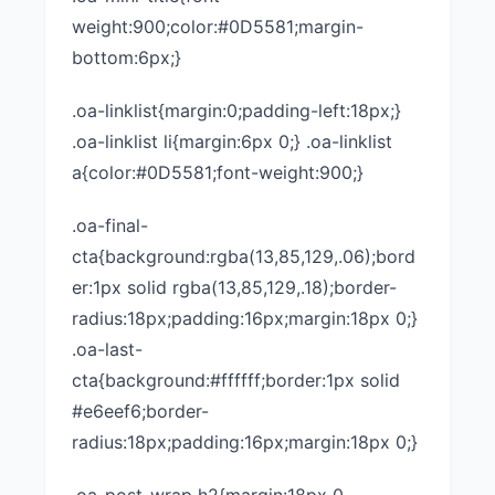
weight:900;color:#0D5581;margin-
bottom:6px;}
.oa-linklist{margin:0;padding-left:18px;}
.oa-linklist li{margin:6px 0;} .oa-linklist
a{color:#0D5581;font-weight:900;}
.oa-final-
cta{background:rgba(13,85,129,.06);bord
er:1px solid rgba(13,85,129,.18);border-
radius:18px;padding:16px;margin:18px 0;}
.oa-last-
cta{background:#ffffff;border:1px solid
#e6eef6;border-
radius:18px;padding:16px;margin:18px 0;}