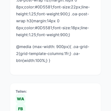
.oa-post-wrap h2{margin:18px 0
8px;color:#0D5581;font-size:22px;line-
height:1.25;font-weight:900;} .oa-post-
wrap h3{margin:14px 0
6px;color:#0D5581;font-size:18px;line-
height:1.25;font-weight:900;}
@media (max-width: 900px){ .oa-grid-
2{grid-template-columns:1fr;} .oa-
btn{width:100%;} }
Teilen:
WA
FB