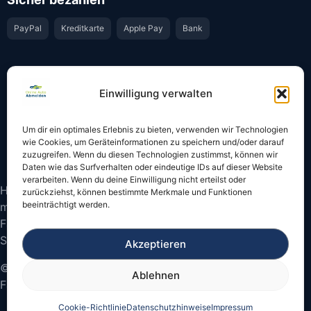
PayPal
Kreditkarte
Apple Pay
Bank
Vertrauen & Sicherheit
Einwilligung verwalten
Offiziell & rechtssicher
GKS-Anbindung gemäß § 34 FZV
Um dir ein optimales Erlebnis zu bieten, verwenden wir Technologien
Bestätigung per E-Mail
Support per WhatsApp
wie Cookies, um Geräteinformationen zu speichern und/oder darauf
zuzugreifen. Wenn du diesen Technologien zustimmst, können wir
Daten wie das Surfverhalten oder eindeutige IDs auf dieser Website
verarbeiten. Wenn du deine Einwilligung nicht erteilst oder
Hinweis: Die Online-Abmeldung ist nicht in allen Fällen
zurückziehst, können bestimmte Merkmale und Funktionen
beeinträchtigt werden.
möglich. Bitte prüfen Sie vor dem Start, ob
Fahrzeugschein und Kennzeichen onlinefähige
Sicherheitscodes besitzen.
Akzeptieren
© 2026 Online Auto Abmelden – Bundesweite
Ablehnen
Fahrzeugabmeldung
Cookie-Richtlinie
Datenschutzhinweise
Impressum