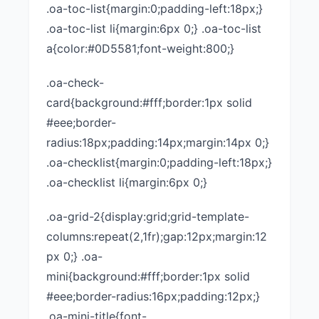
.oa-toc-list{margin:0;padding-left:18px;}
.oa-toc-list li{margin:6px 0;} .oa-toc-list
a{color:#0D5581;font-weight:800;}
.oa-check-
card{background:#fff;border:1px solid
#eee;border-
radius:18px;padding:14px;margin:14px 0;}
.oa-checklist{margin:0;padding-left:18px;}
.oa-checklist li{margin:6px 0;}
.oa-grid-2{display:grid;grid-template-
columns:repeat(2,1fr);gap:12px;margin:12
px 0;} .oa-
mini{background:#fff;border:1px solid
#eee;border-radius:16px;padding:12px;}
.oa-mini-title{font-