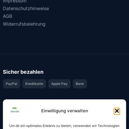
Impressum
Datenschutzhinweise
AGB
Widerrufsbelehrung
Sicher bezahlen
PayPal
Kreditkarte
Apple Pay
Bank
Vertrauen & Sicherheit
Einwilligung verwalten
Offiziell & rechtssicher
GKS-Anbindung gemäß § 34 FZV
Um dir ein optimales Erlebnis zu bieten, verwenden wir Technologien
Bestätigung per E-Mail
Support per WhatsApp