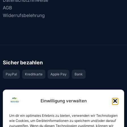
AGB
Widerrufsbelehrung
Sicher bezahlen
PayPal
Kreditkarte
Apple Pay
Bank
Vertrauen & Sicherheit
Einwilligung verwalten
Offiziell & rechtssicher
GKS-Anbindung gemäß § 34 FZV
Um dir ein optimales Erlebnis zu bieten, verwenden wir Technologien
Bestätigung per E-Mail
Support per WhatsApp
wie Cookies, um Geräteinformationen zu speichern und/oder darauf
zuzugreifen. Wenn du diesen Technologien zustimmst, können wir