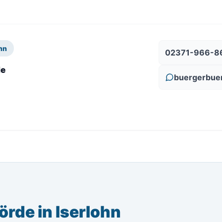
hn
02371-966-8
le
buergerbue
rde in Iserlohn