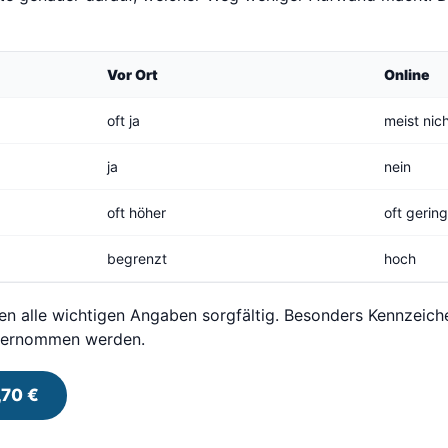
Vor Ort
Online
oft ja
meist nic
ja
nein
oft höher
oft gerin
begrenzt
hoch
en alle wichtigen Angaben sorgfältig. Besonders Kennzeic
übernommen werden.
,70 €