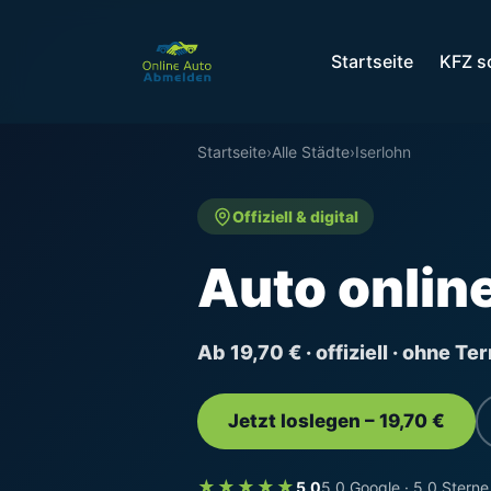
Startseite
KFZ s
Startseite
›
Alle Städte
›
Iserlohn
Offiziell & digital
Auto onlin
Ab 19,70 € · offiziell · ohne T
Jetzt loslegen – 19,70 €
★★★★★
5,0
5,0 Google · 5,0 Sterne