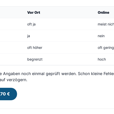
Vor Ort
Online
oft ja
meist nic
ja
nein
oft höher
oft gerin
begrenzt
hoch
lle Angaben noch einmal geprüft werden. Schon kleine Fehle
auf verzögern.
,70 €