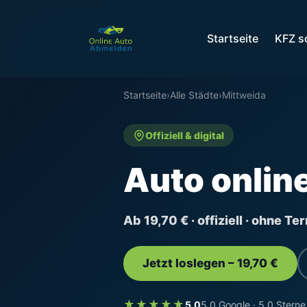
Startseite
KFZ s
Startseite
›
Alle Städte
›
Mittweida
Offiziell & digital
Auto onlin
Ab 19,70 € · offiziell · ohne T
Jetzt loslegen – 19,70 €
★★★★★
5,0
5,0 Google · 5,0 Sterne