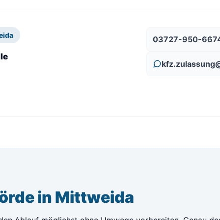
eida
03727-950-667
le
kfz.zulassung
örde in Mittweida