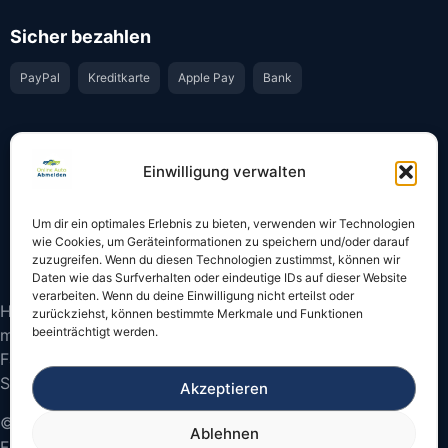
Sicher bezahlen
PayPal
Kreditkarte
Apple Pay
Bank
Vertrauen & Sicherheit
Einwilligung verwalten
Offiziell & rechtssicher
GKS-Anbindung gemäß § 34 FZV
Um dir ein optimales Erlebnis zu bieten, verwenden wir Technologien
Bestätigung per E-Mail
Support per WhatsApp
wie Cookies, um Geräteinformationen zu speichern und/oder darauf
zuzugreifen. Wenn du diesen Technologien zustimmst, können wir
Daten wie das Surfverhalten oder eindeutige IDs auf dieser Website
verarbeiten. Wenn du deine Einwilligung nicht erteilst oder
Hinweis: Die Online-Abmeldung ist nicht in allen Fällen
zurückziehst, können bestimmte Merkmale und Funktionen
beeinträchtigt werden.
möglich. Bitte prüfen Sie vor dem Start, ob
Fahrzeugschein und Kennzeichen onlinefähige
Sicherheitscodes besitzen.
Akzeptieren
© 2026 Online Auto Abmelden – Bundesweite
Ablehnen
Fahrzeugabmeldung