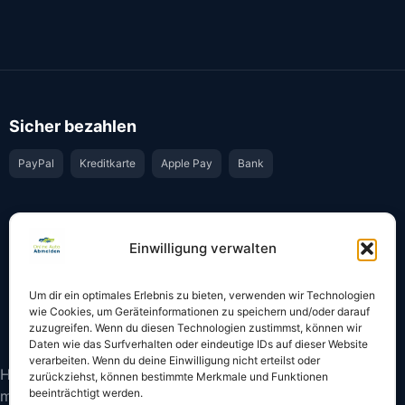
Sicher bezahlen
PayPal
Kreditkarte
Apple Pay
Bank
Vertrauen & Sicherheit
Einwilligung verwalten
Offiziell & rechtssicher
GKS-Anbindung gemäß § 34 FZV
Um dir ein optimales Erlebnis zu bieten, verwenden wir Technologien
Bestätigung per E-Mail
Support per WhatsApp
wie Cookies, um Geräteinformationen zu speichern und/oder darauf
zuzugreifen. Wenn du diesen Technologien zustimmst, können wir
Daten wie das Surfverhalten oder eindeutige IDs auf dieser Website
verarbeiten. Wenn du deine Einwilligung nicht erteilst oder
Hinweis: Die Online-Abmeldung ist nicht in allen Fällen
zurückziehst, können bestimmte Merkmale und Funktionen
beeinträchtigt werden.
möglich. Bitte prüfen Sie vor dem Start, ob