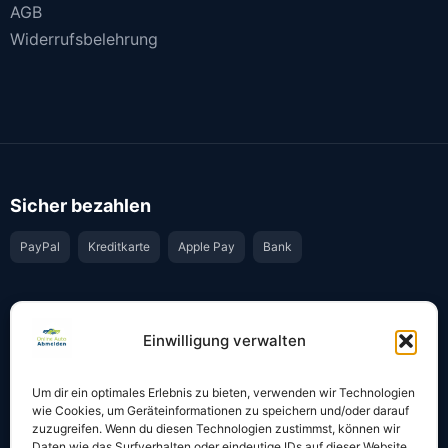
AGB
Widerrufsbelehrung
Sicher bezahlen
PayPal
Kreditkarte
Apple Pay
Bank
Vertrauen & Sicherheit
Einwilligung verwalten
Offiziell & rechtssicher
GKS-Anbindung gemäß § 34 FZV
Um dir ein optimales Erlebnis zu bieten, verwenden wir Technologien
Bestätigung per E-Mail
Support per WhatsApp
wie Cookies, um Geräteinformationen zu speichern und/oder darauf
zuzugreifen. Wenn du diesen Technologien zustimmst, können wir
Daten wie das Surfverhalten oder eindeutige IDs auf dieser Website