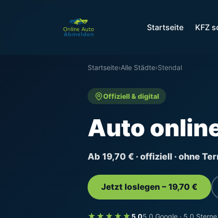
Startseite
KFZ s
Startseite
›
Alle Städte
›
Stendal
Offiziell & digital
Auto onlin
Ab 19,70 € · offiziell · ohne T
Jetzt loslegen – 19,70 €
★★★★★
5,0
5,0 Google · 5,0 Sterne