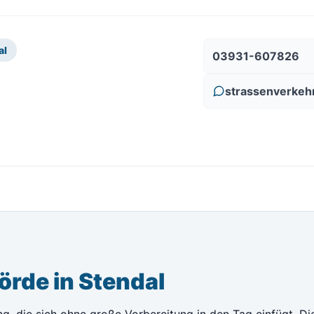
al
03931-607826
strassenverkeh
rde in Stendal