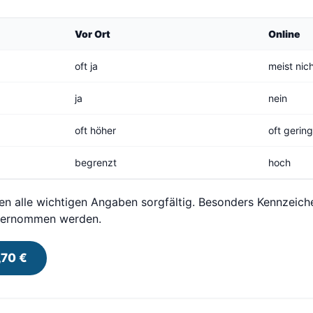
Vor Ort
Online
oft ja
meist nic
ja
nein
oft höher
oft gerin
begrenzt
hoch
en alle wichtigen Angaben sorgfältig. Besonders Kennzeic
übernommen werden.
,70 €