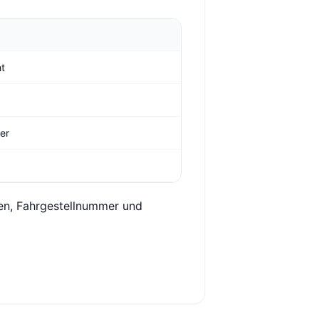
ht
ger
hen, Fahrgestellnummer und