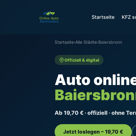
Startseite
KFZ s
Startseite
›
Alle Städte
›
Baiersbronn
Offiziell & digital
Auto onlin
Baiersbro
Ab 19,70 € · offiziell · ohne T
Jetzt loslegen – 19,70 €