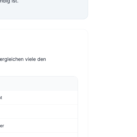
ndig ist.
ergleichen viele den
ht
ger