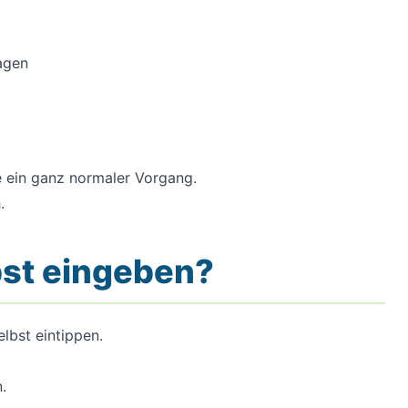
agen
e ein ganz normaler Vorgang.
.
bst eingeben?
elbst eintippen.
.